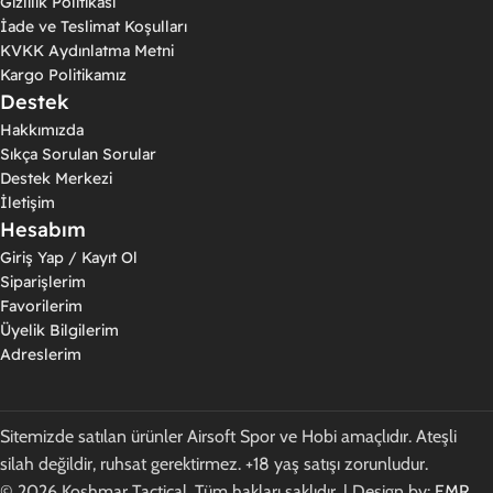
Gizlilik Politikası
İade ve Teslimat Koşulları
KVKK Aydınlatma Metni
Kargo Politikamız
Destek
Hakkımızda
Sıkça Sorulan Sorular
Destek Merkezi
İletişim
Hesabım
Giriş Yap / Kayıt Ol
Siparişlerim
Favorilerim
Üyelik Bilgilerim
Adreslerim
Sitemizde satılan ürünler Airsoft Spor ve Hobi amaçlıdır. Ateşli
silah değildir, ruhsat gerektirmez. +18 yaş satışı zorunludur.
© 2026 Koshmar Tactical. Tüm hakları saklıdır. | Design by:
EMR