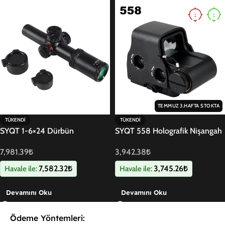
TEMMUZ 3.HAFTA STOKTA
TÜKENDI
TÜKENDI
SYQT 1-6×24 Dürbün
SYQT 558 Holografik Nişangah
Siyah
7,981.39
₺
3,942.38
₺
7,582.32
₺
3,745.26
₺
Havale ile:
Havale ile:
Devamını Oku
Devamını Oku
Ödeme Yöntemleri: