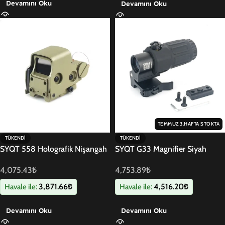
Devamını Oku
Devamını Oku
TEMMUZ 3.HAFTA STOKTA
TÜKENDI
TÜKENDI
SYQT 558 Holografik Nişangah
SYQT G33 Magnifier Siyah
Kum
4,753.89
₺
4,075.43
₺
4,516.20
₺
3,871.66
₺
Havale ile:
Havale ile:
Devamını Oku
Devamını Oku