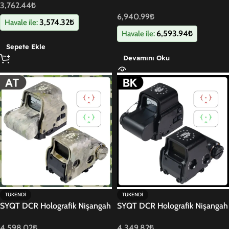
3,762.44
₺
Siyah
6,940.99
₺
3,574.32
₺
Havale ile:
6,593.94
₺
Havale ile:
Sepete Ekle
Devamını Oku
TÜKENDI
TÜKENDI
SYQT DCR Holografik Nişangah
SYQT DCR Holografik Nişangah
Kamuflaj
Siyah
4,598.02
₺
4,349.82
₺