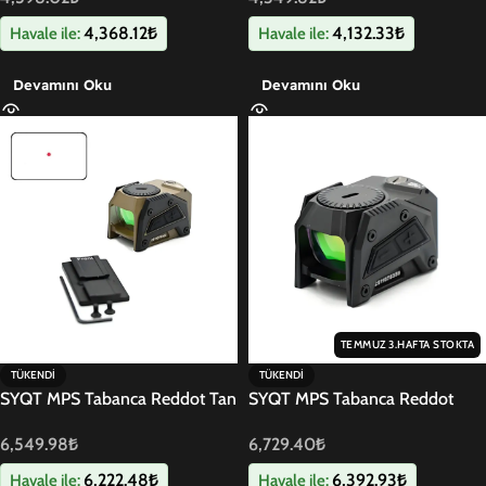
4,368.12
₺
4,132.33
₺
Havale ile:
Havale ile:
Devamını Oku
Devamını Oku
TEMMUZ 3.HAFTA STOKTA
TÜKENDI
TÜKENDI
SYQT MPS Tabanca Reddot Tan
SYQT MPS Tabanca Reddot
Siyah
6,549.98
₺
6,729.40
₺
6,222.48
₺
6,392.93
₺
Havale ile:
Havale ile: