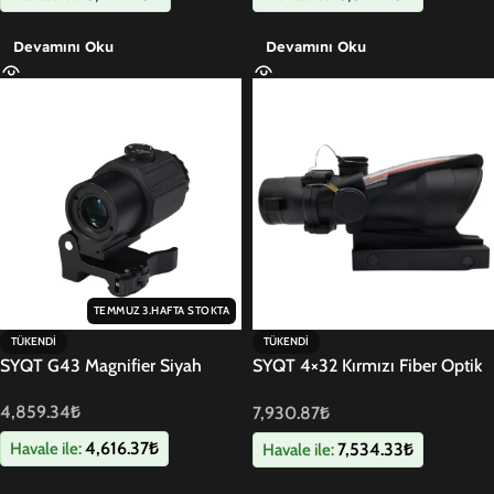
Devamını Oku
Devamını Oku
TEMMUZ 3.HAFTA STOKTA
TÜKENDI
TÜKENDI
SYQT G43 Magnifier Siyah
SYQT 4×32 Kırmızı Fiber Optik
Dürbün
4,859.34
₺
7,930.87
₺
4,616.37
₺
7,534.33
₺
Havale ile:
Havale ile: