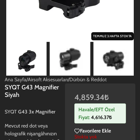
TEMMUZ 3.HAFTA STOKTA
Ana Sayfa
/
Airsoft Aksesuarları
/
Dürbün & Reddot
SYQT G43 Magnifier
Siyah
4,859.34
₺
Havale/EFT Özel
SYQT
G43 3x Magnifier
Fiyat:
4,616.37
₺
Mevcut red dot veya
Favorilere Ekle
holografik nişangâhınızın
Stokta yok