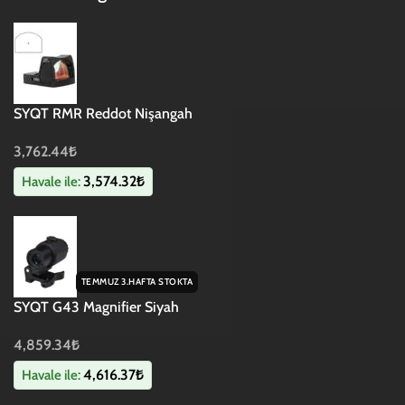
SYQT RMR Reddot Nişangah
3,762.44
₺
3,574.32
₺
Havale ile:
TEMMUZ 3.HAFTA STOKTA
SYQT G43 Magnifier Siyah
4,859.34
₺
4,616.37
₺
Havale ile: