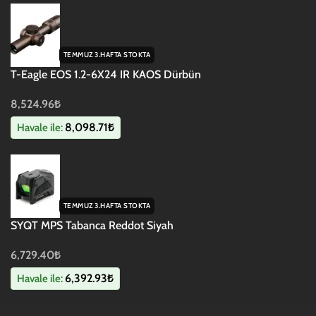
TEMMUZ 3.HAFTA STOKTA
T-Eagle EOS 1.2-6X24 IR KAOS Dürbün
8,524.96
₺
8,098.71
₺
Havale ile:
TEMMUZ 3.HAFTA STOKTA
SYQT MPS Tabanca Reddot Siyah
6,729.40
₺
6,392.93
₺
Havale ile: