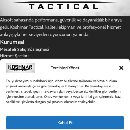
Airsoft sahasında performans, güvenlik ve dayanıklılık bir araya
gelir. Koshmar Tactical, kaliteli ekipman ve profesyonel hizmet
anlayışıyla her seviyeden oyuncunun yanında.
Kurumsal
Mesafeli Satış Sözleşmesi
Hizmet Şartları
Gizlilik Politikası
Tercihleri Yönet
İade ve Teslimat Koşulları
KVKK Aydınlatma Metni
Kargo Politikamız
En iyi deneyimi sunabilmek için, cihaz bilgilerini saklamak ve/veya bunlara
erişmek amacıyla çerez gibi teknolojiler kullanıyoruz. Bu teknolojilere izin
Destek
verilmesi; sitedeki gezinme davranışları veya benzersiz kimlikler gibi verilerin
Hakkımızda
işlenmesine olanak tanır. Onay vermemeniz veya izninizi geri çekmeniz, bazı
Sıkça Sorulan Sorular
özellik ve işlevlerin düzgün çalışmasını olumsuz etkileyebilir.
Destek Merkezi
İletişim
Hesabım
Kabul Et
Giriş Yap / Kayıt Ol