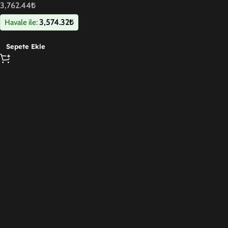
3,762.44
₺
3,574.32
₺
Havale ile:
Sepete Ekle