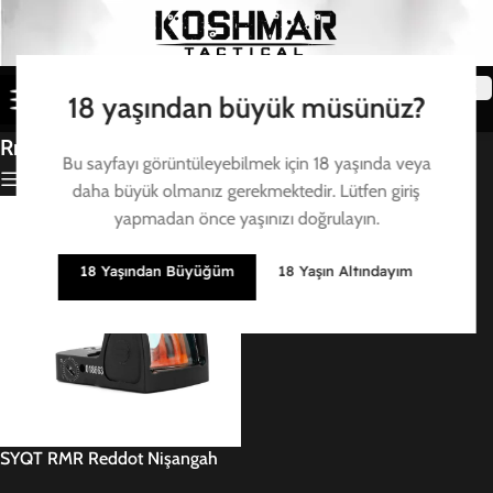
18 yaşından büyük müsünüz?
Rmr
Bu sayfayı görüntüleyebilmek için 18 yaşında veya
Filtre
daha büyük olmanız gerekmektedir. Lütfen giriş
yapmadan önce yaşınızı doğrulayın.
18 Yaşından Büyüğüm
18 Yaşın Altındayım
SYQT RMR Reddot Nişangah