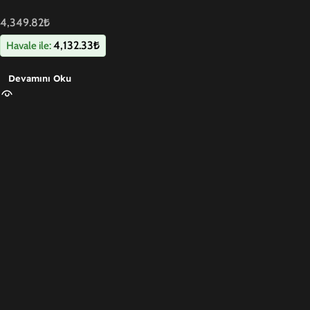
Siyah
4,349.82
₺
4,132.33
₺
Havale ile:
Devamını Oku