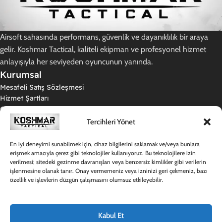
Airsoft sahasında performans, güvenlik ve dayanıklılık bir araya
gelir. Koshmar Tactical, kaliteli ekipman ve profesyonel hizmet
anlayışıyla her seviyeden oyuncunun yanında.
Kurumsal
Mesafeli Satış Sözleşmesi
Hizmet Şartları
Gizlilik Politikası
İade ve Teslimat Koşulları
Tercihleri Yönet
KVKK Aydınlatma Metni
Kargo Politikamız
En iyi deneyimi sunabilmek için, cihaz bilgilerini saklamak ve/veya bunlara
Destek
erişmek amacıyla çerez gibi teknolojiler kullanıyoruz. Bu teknolojilere izin
verilmesi; sitedeki gezinme davranışları veya benzersiz kimlikler gibi verilerin
Hakkımızda
işlenmesine olanak tanır. Onay vermemeniz veya izninizi geri çekmeniz, bazı
Sıkça Sorulan Sorular
özellik ve işlevlerin düzgün çalışmasını olumsuz etkileyebilir.
Destek Merkezi
İletişim
Hesabım
Kabul Et