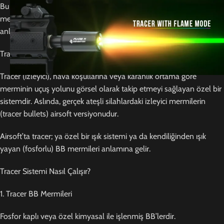
Bu makalede, airsoft dünyasında tracer sistemini ve tracer BB
mermilerini detaylı, anlaşılır ve teknik terimlerden uzak şekilde
anlatıyoruz.
Tracer Nedir?
Tracer (izleyici), hava koşullarına veya karanlık ortama göre
merminin uçuş yolunu görsel olarak takip etmeyi sağlayan özel bir
sistemdir. Aslında, gerçek ateşli silahlardaki izleyici mermilerin
(tracer bullets) airsoft versiyonudur.
Airsoft’ta tracer; ya özel bir ışık sistemi ya da kendiliğinden ışık
yayan (fosforlu) BB mermileri anlamına gelir.
Tracer Sistemi Nasıl Çalışır?
1. Tracer BB Mermileri
Fosfor kaplı veya özel kimyasal ile işlenmiş BB’lerdir.