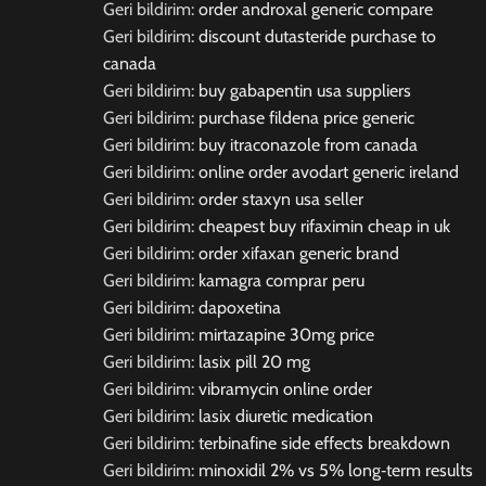
Geri bildirim:
order androxal generic compare
Geri bildirim:
discount dutasteride purchase to
canada
Geri bildirim:
buy gabapentin usa suppliers
Geri bildirim:
purchase fildena price generic
Geri bildirim:
buy itraconazole from canada
Geri bildirim:
online order avodart generic ireland
Geri bildirim:
order staxyn usa seller
Geri bildirim:
cheapest buy rifaximin cheap in uk
Geri bildirim:
order xifaxan generic brand
Geri bildirim:
kamagra comprar peru
Geri bildirim:
dapoxetina
Geri bildirim:
mirtazapine 30mg price
Geri bildirim:
lasix pill 20 mg
Geri bildirim:
vibramycin online order
Geri bildirim:
lasix diuretic medication
Geri bildirim:
terbinafine side effects breakdown
Geri bildirim:
minoxidil 2% vs 5% long‑term results