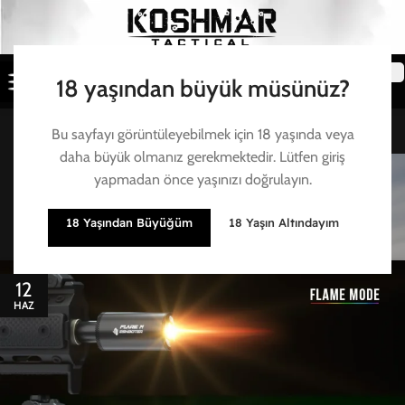
18 yaşından büyük müsünüz?
Bu sayfayı görüntüleyebilmek için 18 yaşında veya
daha büyük olmanız gerekmektedir. Lütfen giriş
Posts by
Emirhan Öztürk
yapmadan önce yaşınızı doğrulayın.
Ana sayfa
/
Articles Posted by Emirhan Öztürk
18 Yaşından Büyüğüm
18 Yaşın Altındayım
12
HAZ