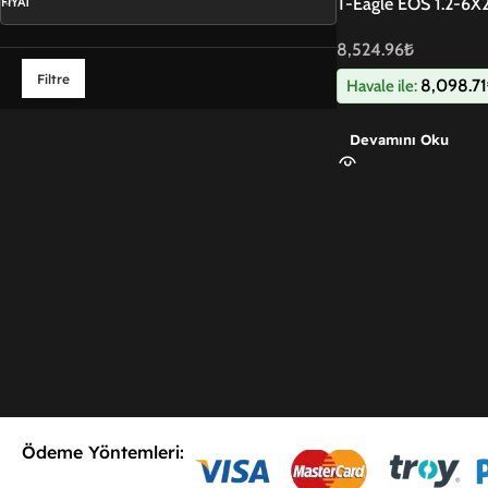
FIYAT
T-Eagle EOS 1.2-6X2
Dürbün (Kopya)
8,524.96
₺
8,098.71
Havale ile:
6,940₺
11,500₺
Filtre
Devamını Oku
Ödeme Yöntemleri: