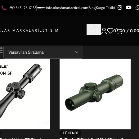
+90 543 126 17 33
info@koshmartactical.com
Blog
Kargo Takibi
0
0
/
0.0
RLARI
MARKALAR
İLETIŞIM
TÜKENDI