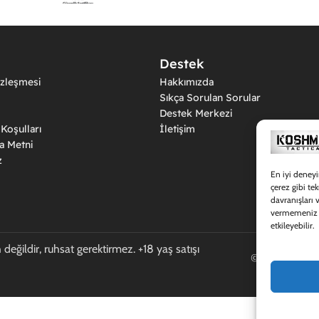
Destek
özleşmesi
Hakkımızda
Sıkça Sorulan Sorular
Destek Merkezi
Koşulları
İletişim
a Metni
z
En iyi deneyi
çerez gibi te
davranışları 
vermemeniz ve
etkileyebilir.
 değildir, ruhsat gerektirmez. +18 yaş satışı
© 2026 Koshmar