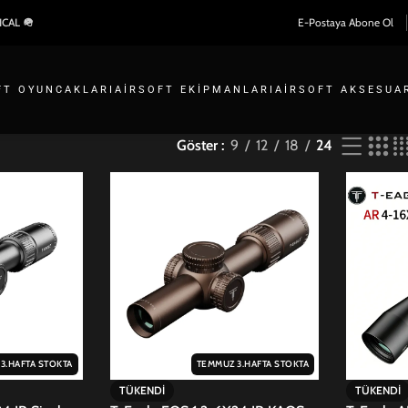
ICAL 🪖
E-Postaya Abone Ol
FT OYUNCAKLARI
AIRSOFT EKIPMANLARI
AIRSOFT AKSESUA
Göster
9
12
18
24
3.HAFTA STOKTA
TEMMUZ 3.HAFTA STOKTA
TÜKENDI
TÜKENDI