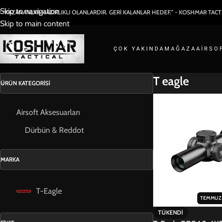
Skip to navigation
 “KAZANANLAR HAZIRLIKLI OLANLARDIR. GERİ KALANLAR HEDEF.” - KOSHMAR TACT
Skip to main content
ÇOK YAKINDA
MAĞAZA
AIRSO
T eagle
ÜRÜN KATEGORISI
Airsoft Aksesuarları
Dürbün & Reddot
MARKA
T-Eagle
TEMMUZ 
TÜKENDI