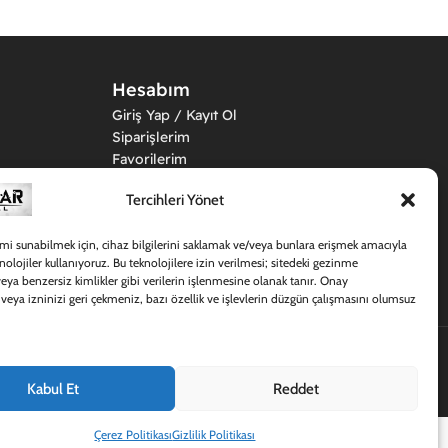
Hesabım
Giriş Yap / Kayıt Ol
Siparişlerim
Favorilerim
Üyelik Bilgilerim
Tercihleri Yönet
Adreslerim
mi sunabilmek için, cihaz bilgilerini saklamak ve/veya bunlara erişmek amacıyla
knolojiler kullanıyoruz. Bu teknolojilere izin verilmesi; sitedeki gezinme
veya benzersiz kimlikler gibi verilerin işlenmesine olanak tanır. Onay
ya izninizi geri çekmeniz, bazı özellik ve işlevlerin düzgün çalışmasını olumsuz
 Tactical. Tüm hakları saklıdır. | Design by:
EMR Digital
Kabul Et
Reddet
Çerez Politikası
Gizlilik Politikası