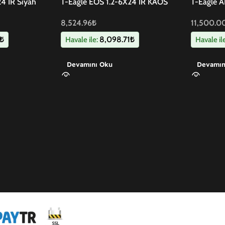
4 IR Siyah
T-Eagle EOS 1.2-6X24 IR KAOS
T-Eagle 
Dürbün
Dürbün
8,524.96
₺
11,500.0
₺
8,098.71
₺
Havale ile:
Havale il
Devamını Oku
Devamın