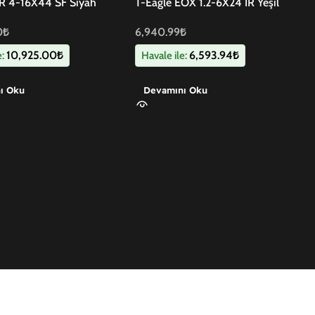
AR 4-16X44 SF Siyah
T-Eagle EOX 1.2-6X24 IR Yeşil
Dürbün
0
₺
6,940.99
₺
10,925.00
₺
6,593.94
₺
e:
Havale ile:
ı Oku
Devamını Oku
E-Postaya Abone Ol