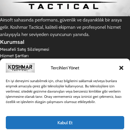
Airsoft sahasında performans, güvenlik ve dayanıklılık bir araya
gelir. Koshmar Tactical, kaliteli ekipman ve profesyonel hizmet
anlayışıyla her seviyeden oyuncunun yanında.
Kurumsal
Mesafeli Satış Sözleşmesi
Hizmet Şartları
Gizlilik Politikası
Tercihleri Yönet
İade ve Teslimat Koşulları
KVKK Aydınlatma Metni
Kargo Politikamız
En iyi deneyimi sunabilmek için, cihaz bilgilerini saklamak ve/veya bunlara
erişmek amacıyla çerez gibi teknolojiler kullanıyoruz. Bu teknolojilere izin
Destek
verilmesi; sitedeki gezinme davranışları veya benzersiz kimlikler gibi verilerin
Hakkımızda
işlenmesine olanak tanır. Onay vermemeniz veya izninizi geri çekmeniz, bazı
Sıkça Sorulan Sorular
özellik ve işlevlerin düzgün çalışmasını olumsuz etkileyebilir.
Destek Merkezi
İletişim
Hesabım
Kabul Et
Giriş Yap / Kayıt Ol