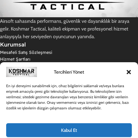
Airsoft sahasında performans, güvenlik ve dayanıklılık bir araya
gelir. Koshmar Tactical, kaliteli ekipman ve profesyonel hizmet
anlayışıyla her seviyeden oyuncunun yanında.
Kurumsal
Mesafeli Satış Sözleşmesi
Hizmet Şartları
Gizlilik Politikası
Tercihleri Yönet
İade ve Teslimat Koşulları
KVKK Aydınlatma Metni
Kargo Politikamız
En iyi deneyimi sunabilmek için, cihaz bilgilerini saklamak ve/veya bunlara
erişmek amacıyla çerez gibi teknolojiler kullanıyoruz. Bu teknolojilere izin
Destek
verilmesi; sitedeki gezinme davranışları veya benzersiz kimlikler gibi verilerin
Hakkımızda
işlenmesine olanak tanır. Onay vermemeniz veya izninizi geri çekmeniz, bazı
Sıkça Sorulan Sorular
özellik ve işlevlerin düzgün çalışmasını olumsuz etkileyebilir.
Destek Merkezi
İletişim
Hesabım
Kabul Et
Giriş Yap / Kayıt Ol