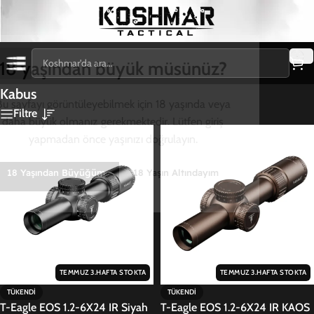
18 yaşından büyük müsünüz?
Kabus
Bu sayfayı görüntüleyebilmek için 18 yaşında veya
Filtre
daha büyük olmanız gerekmektedir. Lütfen giriş
yapmadan önce yaşınızı doğrulayın.
18 Yaşından Büyüğüm
18 Yaşın Altındayım
TEMMUZ 3.HAFTA STOKTA
TEMMUZ 3.HAFTA STOKTA
TÜKENDI
TÜKENDI
T-Eagle EOS 1.2-6X24 IR Siyah
T-Eagle EOS 1.2-6X24 IR KAOS