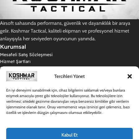
Airsoft sahasında performans, güvenlik ve dayanıklılık bir araya
gelir. Koshmar Tactical, kaliteli ekipman ve profesyonel hizmet
anlayışıyla her seviyeden oyuncunun yanında.
Kurumsal
Mesafeli Satış Sözleşmesi
Hizmet Şartları
Gizlilik Politikası
İade ve Teslimat Koşulları
Tercihleri Yönet
KVKK Aydınlatma Metni
Kargo Politikamız
En iyi deneyimi sunabilmek için, cihaz bilgilerini saklamak ve/veya bunlara
Destek
erişmek amacıyla çerez gibi teknolojiler kullanıyoruz. Bu teknolojilere izin
verilmesi; sitedeki gezinme davranışları veya benzersiz kimlikler gibi verilerin
Hakkımızda
işlenmesine olanak tanır. Onay vermemeniz veya izninizi geri çekmeniz, bazı
Sıkça Sorulan Sorular
özellik ve işlevlerin düzgün çalışmasını olumsuz etkileyebilir.
Destek Merkezi
İletişim
Hesabım
Kabul Et