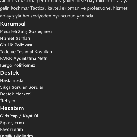
Airsoft sahasında performans, güvenlik ve dayanıklılık bir araya
gelir. Koshmar Tactical, kaliteli ekipman ve profesyonel hizmet
anlayışıyla her seviyeden oyuncunun yanında.
Kurumsal
Mesafeli Satış Sözleşmesi
Hizmet Şartları
Gizlilik Politikası
İade ve Teslimat Koşulları
KVKK Aydınlatma Metni
Kargo Politikamız
Destek
Hakkımızda
Sıkça Sorulan Sorular
Destek Merkezi
İletişim
Hesabım
Giriş Yap / Kayıt Ol
Siparişlerim
Favorilerim
Üyelik Bilgilerim