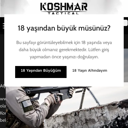
18 yaşından büyük müsünüz?
Bu sayfayı görüntüleyebilmek için 18 yaşında veya
daha büyük olmanız gerekmektedir. Lütfen giriş
Açık Rıza Metni
yapmadan önce yaşınızı doğrulayın.
Ana sayfa
/
Sözleşmeler
/
Açık Rıza Metni
18 Yaşından Büyüğüm
18 Yaşın Altındayım
AÇIK RIZA METNİ
www.koshmartactical.com (Koshmar Tactical) web sitesine üye
olan veya alışveriş yapan kişiler olarak, 6698 sayılı Kişisel Verilerin
Korunması Kanunu (KVKK) kapsamında, kişisel verilerimin aşağıda
belirtilen kapsamda işlenmesine açık rıza verdiğimi kabul ederim.